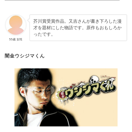
芥川賞受賞作品。又吉さんが書き下ろした漫
才を題材にした物語です。原作もおもしろか
ったです。
55歳 女性
闇金ウシジマくん