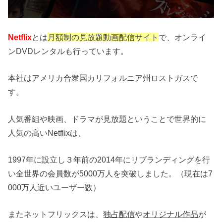
Netflix
とは
月額制の見放題動画配信サイト
で、オンライ
ンDVDレンタルも行っています。
本社はアメリカ合衆国カリフォルニア州ロストガスで
す。
人気番組や映画、ドラマが見放題ということで世界的に
人気の高いNetflixは、
1997年に設立し３年前の2014年にリブランディングを行
い全世界の会員数が5000万人を突破しました。（現在は7
000万人近いユーザー数）
またネットフリックスは、
独占配信
や
オリジナル作品
が