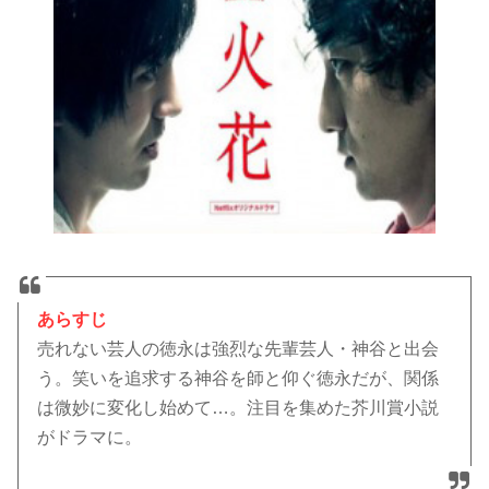
あらすじ
売れない芸人の徳永は強烈な先輩芸人・神谷と出会
う。笑いを追求する神谷を師と仰ぐ徳永だが、関係
は微妙に変化し始めて…。注目を集めた芥川賞小説
がドラマに。